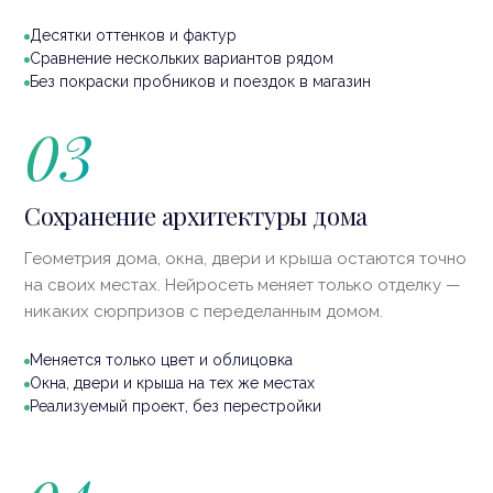
ЦВЕТ
Десятки оттенков и фактур
Штукатурка
Кирпич красный
Сайдинг
Сравнение нескольких вариантов рядом
МАТЕРИАЛ
Без покраски пробников и поездок в магазин
Камень
03
Сохранение архитектуры дома
Геометрия дома, окна, двери и крыша остаются точно
на своих местах. Нейросеть меняет только отделку —
никаких сюрпризов с переделанным домом.
Меняется только цвет и облицовка
Окна, двери и крыша на тех же местах
Реализуемый проект, без перестройки
Архитектура сохранена
меняется только отделка фасада
Дверь
Крыша
Окна