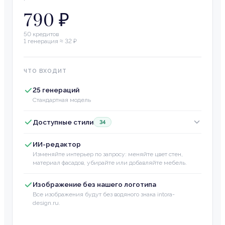
790 ₽
50
кредитов
1 генерация ≈
32
₽
ЧТО ВХОДИТ
25 генераций
Стандартная модель
Доступные стили
34
ИИ-редактор
Изменяйте интерьер по запросу: меняйте цвет стен,
материал фасадов, убирайте или добавляйте мебель.
Изображение без нашего логотипа
Все изображения будут без водяного знака intora-
design.ru.