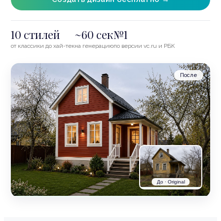
10 стилей
~60 сек
№1
от классики до хай-тек
на генерацию
по версии vc.ru и РБК
После
До · Original