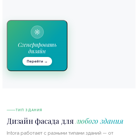
Скандинавский
Шале
Минимализм
Неоклассика
Лофт
Барн-хаус
Блэк-тек
Современный
Сгенерировать
дизайн
Перейти →
ТИП ЗДАНИЯ
Дизайн фасада для
любого здания
Intora работает с разными типами зданий — от