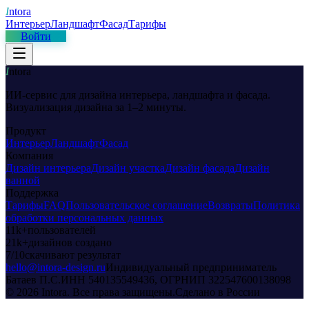
I
ntora
Интерьер
Ландшафт
Фасад
Тарифы
Войти
I
ntora
ИИ-сервис для дизайна интерьера, ландшафта и фасада.
Визуализация дизайна за 1–2 минуты.
Продукт
Интерьер
Ландшафт
Фасад
Компания
Дизайн интерьера
Дизайн участка
Дизайн фасада
Дизайн
ванной
Поддержка
Тарифы
FAQ
Пользовательское соглашение
Возвраты
Политика
обработки персональных данных
11k+
пользователей
21k+
дизайнов создано
7/10
скачивают результат
hello@intora-design.ru
Индивидуальный предприниматель
Батаев П.С.
ИНН
540135549436
, ОГРНИП
322547600138098
©
2026
Intora
. Все права защищены.
Сделано в России